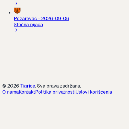
Požarevac
-
2026-09-06
Stočna pijaca
©
2026
Tigrice
.
Sva prava zadržana.
O nama
Kontakt
Politika privatnosti
Uslovi korišćenja