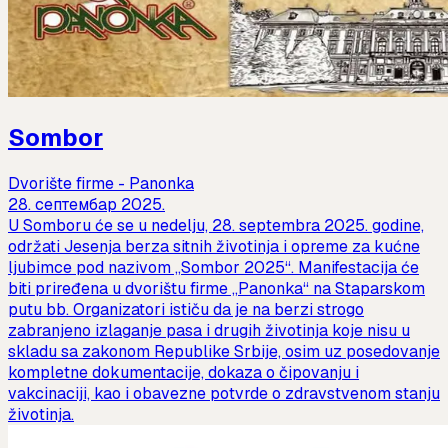
Sombor
Dvorište firme - Panonka
28. септембар 2025.
U Somboru će se u nedelju, 28. septembra 2025. godine,
održati Jesenja berza sitnih životinja i opreme za kućne
ljubimce pod nazivom „Sombor 2025“. Manifestacija će
biti priređena u dvorištu firme „Panonka“ na Staparskom
putu bb. Organizatori ističu da je na berzi strogo
zabranjeno izlaganje pasa i drugih životinja koje nisu u
skladu sa zakonom Republike Srbije, osim uz posedovanje
kompletne dokumentacije, dokaza o čipovanju i
vakcinaciji, kao i obavezne potvrde o zdravstvenom stanju
životinja.