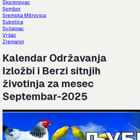
Skorenovac
Sombor
Sremska Mitrovica
Subotica
Svilajnac
Vršac
Zrenjanin
Kalendar Održavanja
Izložbi i Berzi sitnjih
životinja za mesec
Septembar-2025