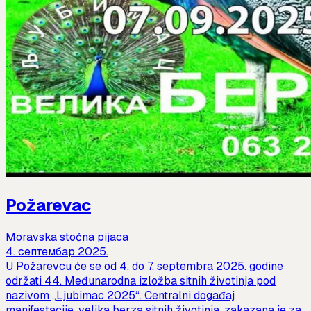
Požarevac
Moravska stočna pijaca
4. септембар 2025.
U Požarevcu će se od 4. do 7. septembra 2025. godine
održati 44. Međunarodna izložba sitnih životinja pod
nazivom „Ljubimac 2025“. Centralni događaj
manifestacije, velika berza sitnih životinja, zakazana je za