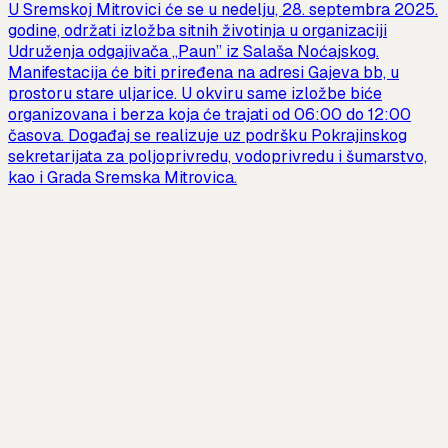
U Sremskoj Mitrovici će se u nedelju, 28. septembra 2025.
godine, održati izložba sitnih životinja u organizaciji
Udruženja odgajivača „Paun” iz Salaša Noćajskog.
Manifestacija će biti priređena na adresi Gajeva bb, u
prostoru stare uljarice. U okviru same izložbe biće
organizovana i berza koja će trajati od 06:00 do 12:00
časova. Događaj se realizuje uz podršku Pokrajinskog
sekretarijata za poljoprivredu, vodoprivredu i šumarstvo,
kao i Grada Sremska Mitrovica.