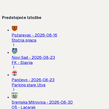
Predstojeće Izložbe
Požarevac
-
2026-08-16
Stočna pijaca
Novi Sad
-
2026-08-23
FK - Slavija
Pančevo
-
2026-08-23
Parking stare Utve
Sremska Mitrovica
-
2026-08-30
OŠ - Laćarak