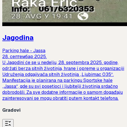
Jagodina
Parking hale - Jassa
28. септембар 2025.
U Jagodini će se u nedelju, 28. septembra 2025. godine,
održati berza sitnih životinja, hrane i opreme u organizaciji
Udruženja odgajivača sitnih životinja „Ljubimac 035“.
Manifestacija je planirana na parkingu Sportske hale
„Jassa“, gde su svi posetioci i ljubitelji životinja srdačno
dobrodošli. Za sve dodatne informacije o samom događaju
zainteresovani se mogu obratiti putem kontakt telefona.
Gradovi