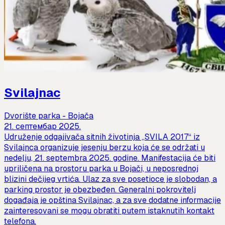
Svilajnac
Dvorište parka - Bojača
21. септембар 2025.
Udruženje odgajivača sitnih životinja „SVILA 2017“ iz
Svilajnca organizuje jesenju berzu koja će se održati u
nedelju, 21. septembra 2025. godine. Manifestacija će biti
upriličena na prostoru parka u Bojači, u neposrednoj
blizini dečijeg vrtića. Ulaz za sve posetioce je slobodan, a
parking prostor je obezbeđen. Generalni pokrovitelj
događaja je opština Svilajnac, a za sve dodatne informacije
zainteresovani se mogu obratiti putem istaknutih kontakt
telefona.