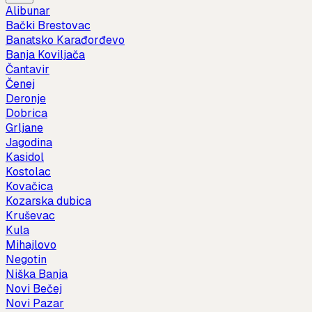
Alibunar
Bački Brestovac
Banatsko Karađorđevo
Banja Koviljača
Čantavir
Čenej
Deronje
Dobrica
Grljane
Jagodina
Kasidol
Kostolac
Kovačica
Kozarska dubica
Kruševac
Kula
Mihajlovo
Negotin
Niška Banja
Novi Bečej
Novi Pazar