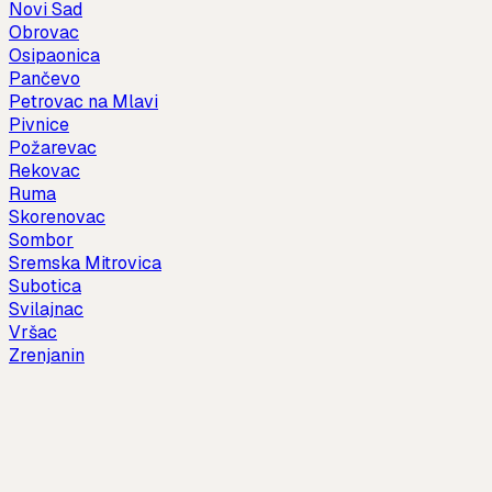
Novi Sad
Obrovac
Osipaonica
Pančevo
Petrovac na Mlavi
Pivnice
Požarevac
Rekovac
Ruma
Skorenovac
Sombor
Sremska Mitrovica
Subotica
Svilajnac
Vršac
Zrenjanin