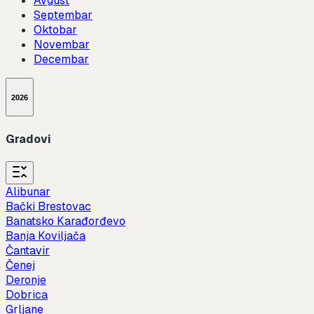
Avgust
Septembar
Oktobar
Novembar
Decembar
2026
Gradovi
Alibunar
Bački Brestovac
Banatsko Karađorđevo
Banja Koviljača
Čantavir
Čenej
Deronje
Dobrica
Grljane