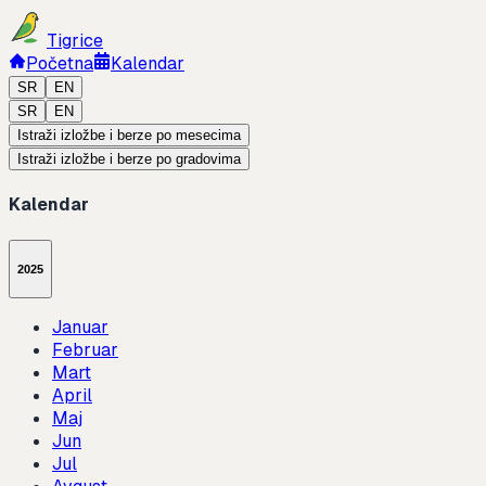
Tigrice
Početna
Kalendar
SR
EN
SR
EN
Istraži izložbe i berze po mesecima
Istraži izložbe i berze po gradovima
Kalendar
2025
Januar
Februar
Mart
April
Maj
Jun
Jul