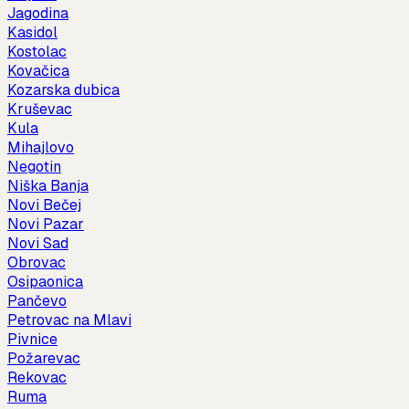
Jagodina
Kasidol
Kostolac
Kovačica
Kozarska dubica
Kruševac
Kula
Mihajlovo
Negotin
Niška Banja
Novi Bečej
Novi Pazar
Novi Sad
Obrovac
Osipaonica
Pančevo
Petrovac na Mlavi
Pivnice
Požarevac
Rekovac
Ruma