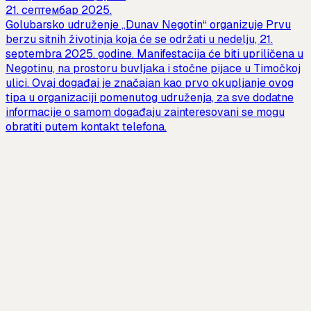
21. септембар 2025.
Golubarsko udruženje „Dunav Negotin“ organizuje Prvu
berzu sitnih životinja koja će se održati u nedelju, 21.
septembra 2025. godine. Manifestacija će biti upriličena u
Negotinu, na prostoru buvljaka i stočne pijace u Timočkoj
ulici. Ovaj događaj je značajan kao prvo okupljanje ovog
tipa u organizaciji pomenutog udruženja, za sve dodatne
informacije o samom događaju zainteresovani se mogu
obratiti putem kontakt telefona.