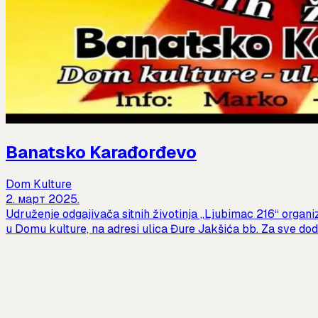
Banatsko Karađorđevo
Dom Kulture
2. март 2025.
Udruženje odgajivača sitnih životinja „Ljubimac 216“ organi
u Domu kulture, na adresi ulica Đure Jakšića bb. Za sve do