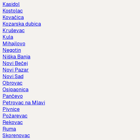
Kasidol
Kostolac
Kovačica
Kozarska dubica
Kruševac
Kula
Mihajlovo
Negotin
Niška Banja
Novi Bečej
Novi Pazar
Novi Sad
Obrovac
Osipaonica
Pančevo
Petrovac na Mlavi
Pivnice
Požarevac
Rekovac
Ruma
Skorenovac