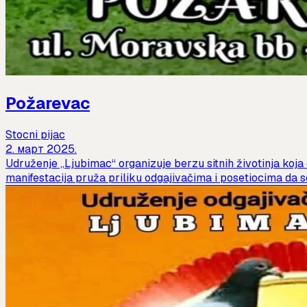
Požarevac
Stocni pijac
2. март 2025.
Udruženje „Ljubimac“ organizuje berzu sitnih životinja koja
manifestacija pruža priliku odgajivačima i posetiocima da se