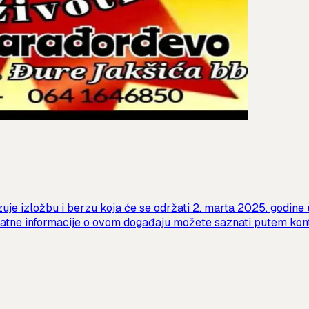
zuje izložbu i berzu koja će se održati 2. marta 2025. godine
datne informacije o ovom događaju možete saznati putem kont