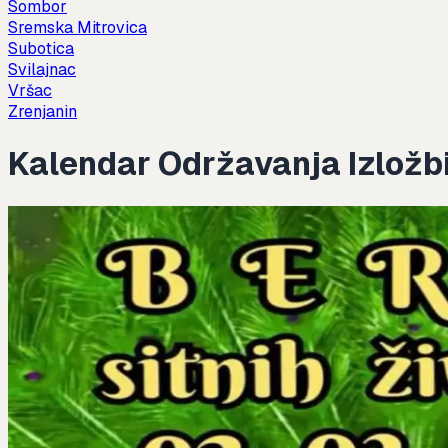
Sombor
Sremska Mitrovica
Subotica
Svilajnac
Vršac
Zrenjanin
Kalendar Održavanja Izložbi