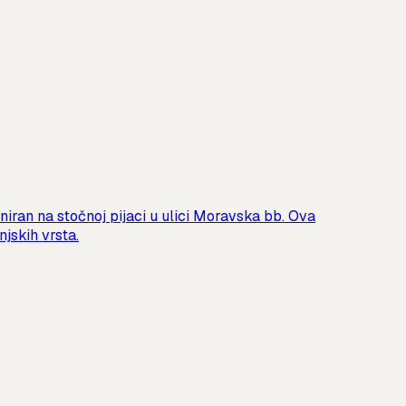
niran na stočnoj pijaci u ulici Moravska bb. Ova
jskih vrsta.