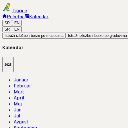
Tigrice
Početna
Kalendar
SR
EN
SR
EN
Istraži izložbe i berze po mesecima
Istraži izložbe i berze po gradovima
Kalendar
2025
Januar
Februar
Mart
April
Maj
Jun
Jul
Avgust
Septembar