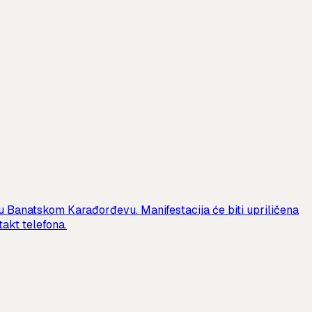
 u Banatskom Karađorđevu. Manifestacija će biti upriličena
akt telefona.