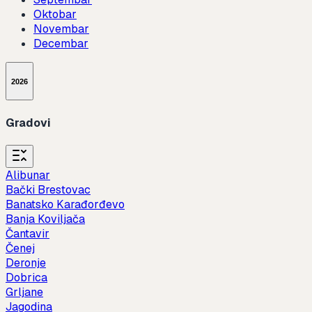
Oktobar
Novembar
Decembar
2026
Gradovi
Alibunar
Bački Brestovac
Banatsko Karađorđevo
Banja Koviljača
Čantavir
Čenej
Deronje
Dobrica
Grljane
Jagodina