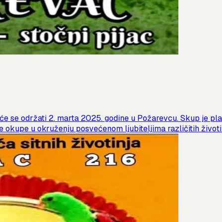
 će se održati 2. marta 2025. godine u Požarevcu. Skup je pla
 okupe u okruženju posvećenom ljubiteljima različitih životin