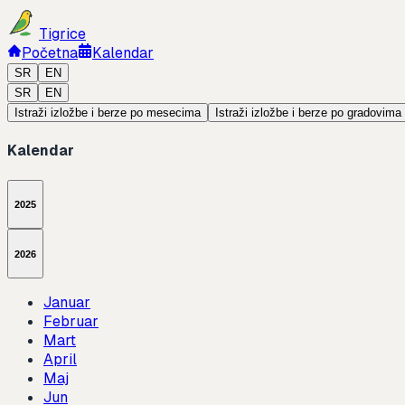
Tigrice
Početna
Kalendar
SR
EN
SR
EN
Istraži izložbe i berze po mesecima
Istraži izložbe i berze po gradovima
Kalendar
2025
2026
Januar
Februar
Mart
April
Maj
Jun