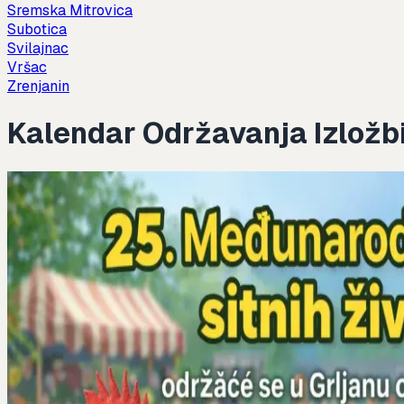
Sremska Mitrovica
Subotica
Svilajnac
Vršac
Zrenjanin
Kalendar Održavanja Izložbi i