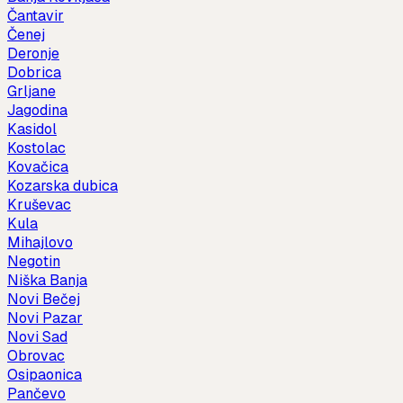
Čantavir
Čenej
Deronje
Dobrica
Grljane
Jagodina
Kasidol
Kostolac
Kovačica
Kozarska dubica
Kruševac
Kula
Mihajlovo
Negotin
Niška Banja
Novi Bečej
Novi Pazar
Novi Sad
Obrovac
Osipaonica
Pančevo