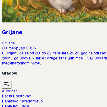
Grljane
Grljane
20. фебруар 2026.
U Grljanu će se od 20. do 22. februara 2026. godine održati 2
živinu, golubove, kuniće i druge sitne ljubimce. Ovaj jubilar
međunarodnom nivou.
Gradovi
Alibunar
Bački Brestovac
Banatsko Karađorđevo
Banja Koviljača