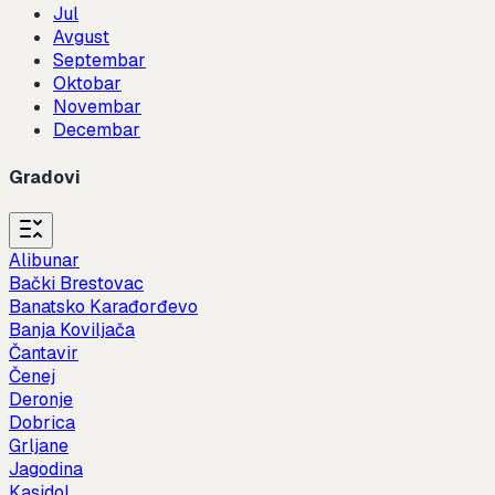
Jul
Avgust
Septembar
Oktobar
Novembar
Decembar
Gradovi
Alibunar
Bački Brestovac
Banatsko Karađorđevo
Banja Koviljača
Čantavir
Čenej
Deronje
Dobrica
Grljane
Jagodina
Kasidol