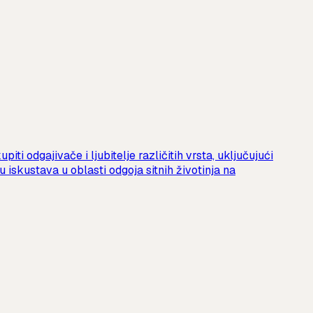
ti odgajivače i ljubitelje različitih vrsta, uključujući
 iskustava u oblasti odgoja sitnih životinja na