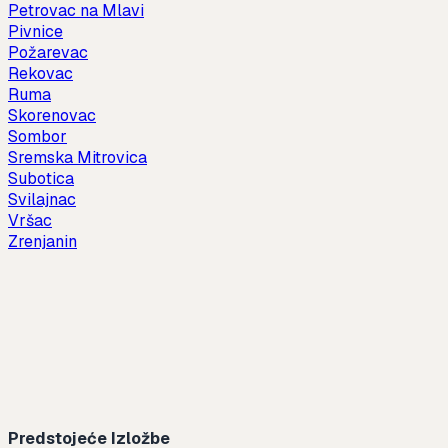
Petrovac na Mlavi
Pivnice
Požarevac
Rekovac
Ruma
Skorenovac
Sombor
Sremska Mitrovica
Subotica
Svilajnac
Vršac
Zrenjanin
Predstojeće Izložbe