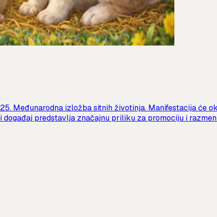
5. Međunarodna izložba sitnih životinja. Manifestacija će okupi
ni događaj predstavlja značajnu priliku za promociju i razmenu