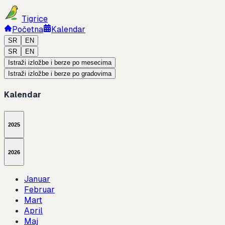
Tigrice
Početna
Kalendar
SR
EN
SR
EN
Istraži izložbe i berze po mesecima
Istraži izložbe i berze po gradovima
Kalendar
2025
2026
Januar
Februar
Mart
April
Maj