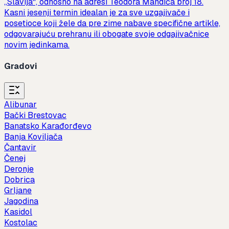
„Slavija“, odnosno na adresi Teodora Mandića broj 18.
Kasni jesenji termin idealan je za sve uzgajivače i
posetioce koji žele da pre zime nabave specifične artikle,
odgovarajuću prehranu ili obogate svoje odgajivačnice
novim jedinkama.
Gradovi
Alibunar
Bački Brestovac
Banatsko Karađorđevo
Banja Koviljača
Čantavir
Čenej
Deronje
Dobrica
Grljane
Jagodina
Kasidol
Kostolac