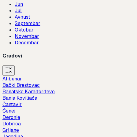
Jun
Jul
Avgust
Septembar
Oktobar
Novembar
Decembar
Gradovi
Alibunar
Bački Brestovac
Banatsko Karađorđevo
Banja Koviljača
Čantavir
Čenej
Deronje
Dobrica
Grljane
Jagodina