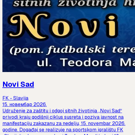
Novi Sad
FK - Slavija
15. новембар 2026.
Udruženje za zaštitu i odgoj sitnih životinja „Novi Sad“
privodi kraju godišnji ciklus susreta i poziva javnost na
manifestaciju zakazanu za nedelju, 15. novembar 2026.
godine. Događaj se realizuje na sportskom igralištu FK