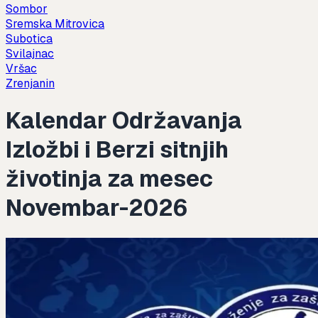
Sombor
Sremska Mitrovica
Subotica
Svilajnac
Vršac
Zrenjanin
Kalendar Održavanja
Izložbi i Berzi sitnjih
životinja za mesec
Novembar-2026