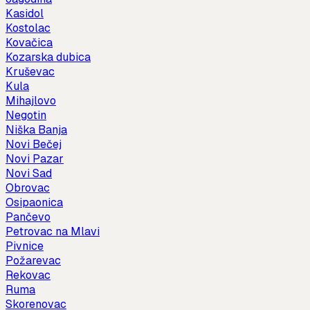
Kasidol
Kostolac
Kovačica
Kozarska dubica
Kruševac
Kula
Mihajlovo
Negotin
Niška Banja
Novi Bečej
Novi Pazar
Novi Sad
Obrovac
Osipaonica
Pančevo
Petrovac na Mlavi
Pivnice
Požarevac
Rekovac
Ruma
Skorenovac