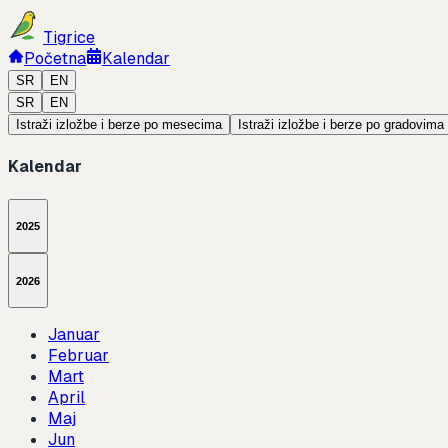
Tigrice
Početna
Kalendar
SR
EN
SR
EN
Istraži izložbe i berze po mesecima
Istraži izložbe i berze po gradovima
Kalendar
2025
2026
Januar
Februar
Mart
April
Maj
Jun