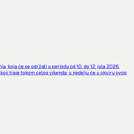
a, koja će se održati u periodu od 10. do 12. jula 2026.
oji traje tokom celog vikenda, u nedelju će u okviru ovog