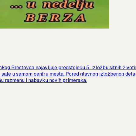
kog Brestovca najavljuje predstojeću 5. Izložbu sitnih životinj
e sale u samom centru mesta. Pored glavnog izložbenog dela k
ektnu razmenu i nabavku novih primeraka.