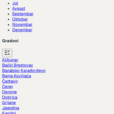
Jul
Avgust
Septembar
Oktobar
Novembar
Decembar
Gradovi
Alibunar
Bački Brestovac
Banatsko Karađorđevo
Banja Koviljača
Čantavir
Čenej
Deronje
Dobrica
Grljane
Jagodina
Kasidol