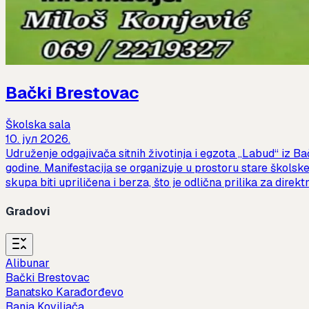
Bački Brestovac
Školska sala
10. јул 2026.
Udruženje odgajivača sitnih životinja i egzota „Labud“ iz Bač
godine. Manifestacija se organizuje u prostoru stare školsk
skupa biti upriličena i berza, što je odlična prilika za dir
Gradovi
Alibunar
Bački Brestovac
Banatsko Karađorđevo
Banja Koviljača