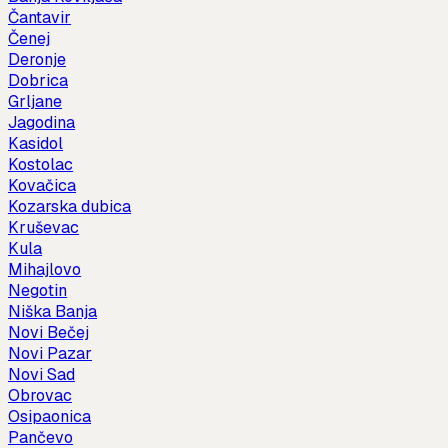
Čantavir
Čenej
Deronje
Dobrica
Grljane
Jagodina
Kasidol
Kostolac
Kovačica
Kozarska dubica
Kruševac
Kula
Mihajlovo
Negotin
Niška Banja
Novi Bečej
Novi Pazar
Novi Sad
Obrovac
Osipaonica
Pančevo