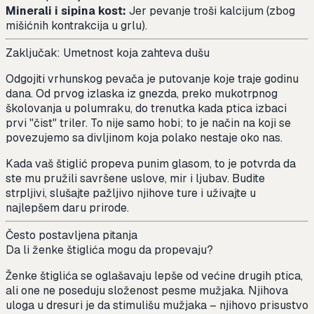
Minerali i sipina kost:
Jer pevanje troši kalcijum (zbog
mišićnih kontrakcija u grlu).
Zaključak: Umetnost koja zahteva dušu
Odgojiti vrhunskog pevača je putovanje koje traje godinu
dana. Od prvog izlaska iz gnezda, preko mukotrpnog
školovanja u polumraku, do trenutka kada ptica izbaci
prvi "čist" triler. To nije samo hobi; to je način na koji se
povezujemo sa divljinom koja polako nestaje oko nas.
Kada vaš štiglić propeva punim glasom, to je potvrda da
ste mu pružili savršene uslove, mir i ljubav. Budite
strpljivi, slušajte pažljivo njihove ture i uživajte u
najlepšem daru prirode.
Često postavljena pitanja
Da li ženke štiglića mogu da propevaju?
Ženke štiglića se oglašavaju lepše od većine drugih ptica,
ali one ne poseduju složenost pesme mužjaka. Njihova
uloga u dresuri je da stimulišu mužjaka – njihovo prisustvo