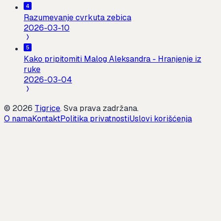
Razumevanje cvrkuta zebica
2026-03-10
Kako pripitomiti Malog Aleksandra - Hranjenje iz
ruke
2026-03-04
©
2026
Tigrice
.
Sva prava zadržana.
O nama
Kontakt
Politika privatnosti
Uslovi korišćenja