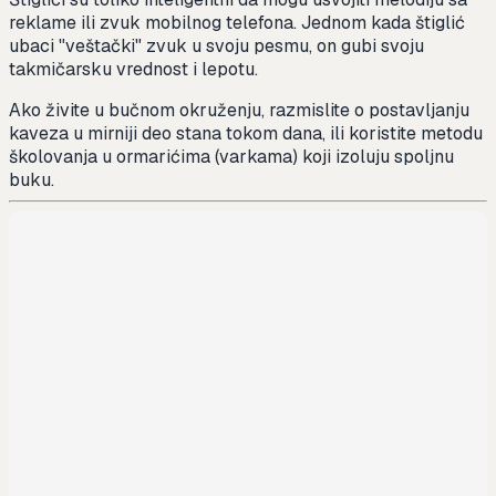
reklame ili zvuk mobilnog telefona. Jednom kada štiglić
ubaci "veštački" zvuk u svoju pesmu, on gubi svoju
takmičarsku vrednost i lepotu.
Ako živite u bučnom okruženju, razmislite o postavljanju
kaveza u mirniji deo stana tokom dana, ili koristite metodu
školovanja u ormarićima (varkama) koji izoluju spoljnu
buku.