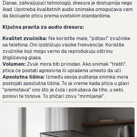
Danas, zahvaljujući tehnologiji, dresura je dostupnija nego
ikad. Upotreba kvalitetnih audio snimaka omogućava vam
da školujete pticu prema svetskim standardima.
Ključna pravila za audio dresuru:
Kvalitet zvučnika:
Ne koristite male, "pištavi" zvučnike
sa telefona. Oni izobličuju visoke frekvencije. Koristite
zvučnike koji mogu verno da reprodukuju oštrinu
štiglićevog glasa.
Volumen:
Zvuk mora biti prirodan. Ako snimak "trešti",
ptica će postati agresivna ili uplašena umesto da uči.
Apsolutna tišina:
Između sesija puštanja snimka mora
postojati apsolutna tišina. To je vreme kada ptica u glavi
"premotava" ono što je čula i pokušava da tiho, u sebi,
ponovi te tonove. To ptičari zovu "mrmljanje".