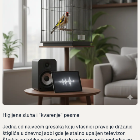
Higijena sluha i "kvarenje" pesme
Jedna od najvećih grešaka koju vlasnici prave je držanje
štiglića u dnevnoj sobi gde je stalno upaljen televizor.
Štiglići su toliko inteligentni da mogu usvojiti melodiju sa