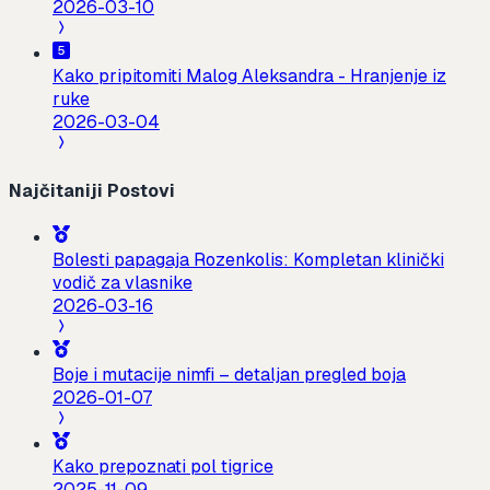
2026-03-10
Kako pripitomiti Malog Aleksandra - Hranjenje iz
ruke
2026-03-04
Najčitaniji Postovi
Bolesti papagaja Rozenkolis: Kompletan klinički
vodič za vlasnike
2026-03-16
Boje i mutacije nimfi – detaljan pregled boja
2026-01-07
Kako prepoznati pol tigrice
2025-11-09