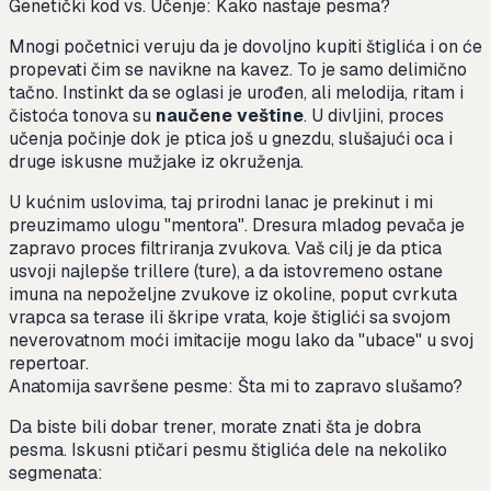
Genetički kod vs. Učenje: Kako nastaje pesma?
Mnogi početnici veruju da je dovoljno kupiti štiglića i on će
propevati čim se navikne na kavez. To je samo delimično
tačno. Instinkt da se oglasi je urođen, ali melodija, ritam i
čistoća tonova su
naučene veštine
. U divljini, proces
učenja počinje dok je ptica još u gnezdu, slušajući oca i
druge iskusne mužjake iz okruženja.
U kućnim uslovima, taj prirodni lanac je prekinut i mi
preuzimamo ulogu "mentora". Dresura mladog pevača je
zapravo proces filtriranja zvukova. Vaš cilj je da ptica
usvoji najlepše trillere (ture), a da istovremeno ostane
imuna na nepoželjne zvukove iz okoline, poput cvrkuta
vrapca sa terase ili škripe vrata, koje štiglići sa svojom
neverovatnom moći imitacije mogu lako da "ubace" u svoj
repertoar.
Anatomija savršene pesme: Šta mi to zapravo slušamo?
Da biste bili dobar trener, morate znati šta je dobra
pesma. Iskusni ptičari pesmu štiglića dele na nekoliko
segmenata: