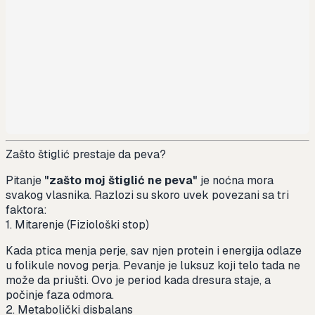
Zašto štiglić prestaje da peva?
Pitanje
"zašto moj štiglić ne peva"
je noćna mora
svakog vlasnika. Razlozi su skoro uvek povezani sa tri
faktora:
1. Mitarenje (Fiziološki stop)
Kada ptica menja perje, sav njen protein i energija odlaze
u folikule novog perja. Pevanje je luksuz koji telo tada ne
može da priušti. Ovo je period kada dresura staje, a
počinje faza odmora.
2. Metabolički disbalans