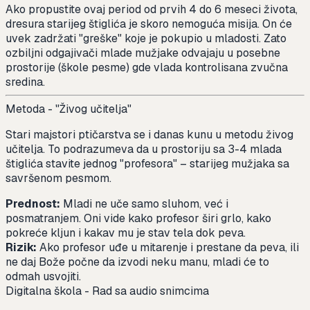
Ako propustite ovaj period od prvih 4 do 6 meseci života,
dresura starijeg štiglića je skoro nemoguća misija. On će
uvek zadržati "greške" koje je pokupio u mladosti. Zato
ozbiljni odgajivači mlade mužjake odvajaju u posebne
prostorije (škole pesme) gde vlada kontrolisana zvučna
sredina.
Metoda - "Živog učitelja"
Stari majstori ptičarstva se i danas kunu u metodu živog
učitelja. To podrazumeva da u prostoriju sa 3-4 mlada
štiglića stavite jednog "profesora" – starijeg mužjaka sa
savršenom pesmom.
Prednost:
Mladi ne uče samo sluhom, već i
posmatranjem. Oni vide kako profesor širi grlo, kako
pokreće kljun i kakav mu je stav tela dok peva.
Rizik:
Ako profesor uđe u mitarenje i prestane da peva, ili
ne daj Bože počne da izvodi neku manu, mladi će to
odmah usvojiti.
Digitalna škola - Rad sa audio snimcima