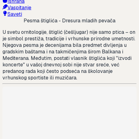
Ishrana
Vaspitanje
Saveti
Pesma štiglića - Dresura mladih pevača
U svetu ornitologije, štiglić (češljugar) nije samo ptica – on
je simbol prestiža, tradicije i vrhunske prirodne umetnosti.
Njegova pesma je decenijama bila predmet divljenja u
gradskim baštama i na takmičenjima širom Balkana i
Mediterana. Međutim, postati vlasnik štiglića koji "izvodi
koncerte" u vašoj dnevnoj sobi nije stvar sreće, već
predanog rada koji često podseća na školovanje
vrhunskog sportiste ili muzičara.