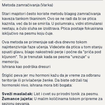
Metoda zamračivanja (Varka)
Stari majstori često koriste metodu blagog zamračivanja
kaveza tankom tkaninom. Ovo se ne radi da bi se ptica
kaznila, već da bi se smirila. U polumraku, vidni stimulansi
nestaju, a čulo sluha se izoštrava. Ptica postaje fokusirana
isključivo na pesmu koju čuje.
Ova metoda se primenjuje sat-dva dnevno tokom
najintenzivnije faze učenja. Videćete da ptica u tom stanju
spusti glavu, blago nakostreši perje i počne da "priča pod
kljunom". To je trenutak kada se pesma "urezuje" u
memoriju.
Ishrana kao podrška dresuri
Štiglić peva jer mu hormoni kažu da je vreme za odbranu
teritorije ili privlačenje ženke. Da biste održali taj
hormonski nivo, ishrana mora biti bogata:
Sveži maslačak:
List i cvet su prirodni tonik za pesmu.
Žumance jajeta:
U malim količinama tokom pripreme za
sezonu pevanja.