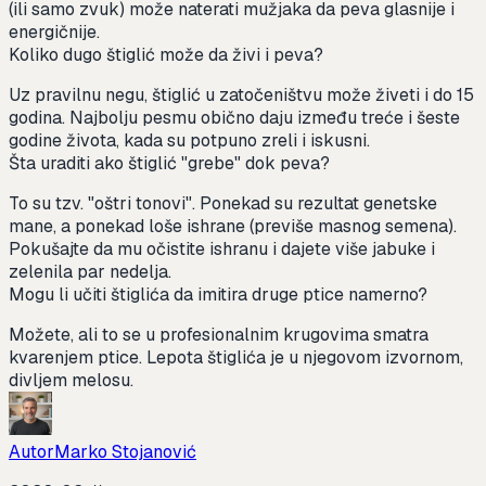
(ili samo zvuk) može naterati mužjaka da peva glasnije i
energičnije.
Koliko dugo štiglić može da živi i peva?
Uz pravilnu negu, štiglić u zatočeništvu može živeti i do 15
godina. Najbolju pesmu obično daju između treće i šeste
godine života, kada su potpuno zreli i iskusni.
Šta uraditi ako štiglić "grebe" dok peva?
To su tzv. "oštri tonovi". Ponekad su rezultat genetske
mane, a ponekad loše ishrane (previše masnog semena).
Pokušajte da mu očistite ishranu i dajete više jabuke i
zelenila par nedelja.
Mogu li učiti štiglića da imitira druge ptice namerno?
Možete, ali to se u profesionalnim krugovima smatra
kvarenjem ptice. Lepota štiglića je u njegovom izvornom,
divljem melosu.
Autor
Marko Stojanović