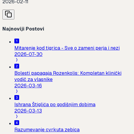
2026-02-11
Najnoviji Postovi
Mitarenje kod tigrica - Sve o zameni perja i nezi
2026-07-30
Bolesti papagaja Rozenkolis: Kompletan klinički
vodič za vlasnike
2026-03-16
Ishrana Štiglića po godišnjim dobima
2026-03-13
Razumevanje cvrkuta zebica