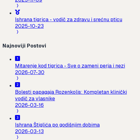
Ishrana tigrica - vodič za zdravu i srećnu pticu
2025-10-23
Najnoviji Postovi
Mitarenje kod tigrica - Sve o zameni perja i nezi
2026-07-30
Bolesti papagaja Rozenkolis: Kompletan klinički
vodič za vlasnike
2026-03-16
Ishrana Štiglića po godišnjim dobima
2026-03-13