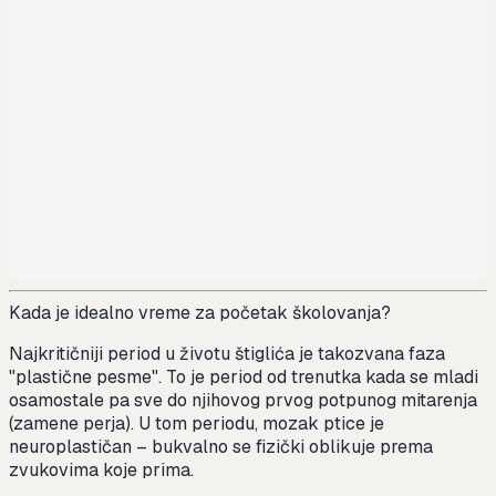
Kada je idealno vreme za početak školovanja?
Najkritičniji period u životu štiglića je takozvana faza
"plastične pesme". To je period od trenutka kada se mladi
osamostale pa sve do njihovog prvog potpunog mitarenja
(zamene perja). U tom periodu, mozak ptice je
neuroplastičan – bukvalno se fizički oblikuje prema
zvukovima koje prima.