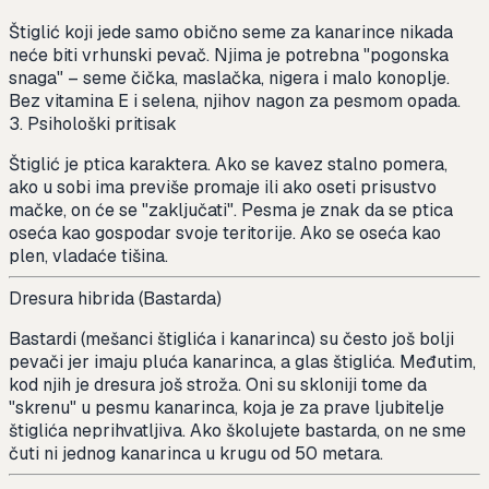
Štiglić koji jede samo obično seme za kanarince nikada
neće biti vrhunski pevač. Njima je potrebna "pogonska
snaga" – seme čička, maslačka, nigera i malo konoplje.
Bez vitamina E i selena, njihov nagon za pesmom opada.
3. Psihološki pritisak
Štiglić je ptica karaktera. Ako se kavez stalno pomera,
ako u sobi ima previše promaje ili ako oseti prisustvo
mačke, on će se "zaključati". Pesma je znak da se ptica
oseća kao gospodar svoje teritorije. Ako se oseća kao
plen, vladaće tišina.
Dresura hibrida (Bastarda)
Bastardi (mešanci štiglića i kanarinca) su često još bolji
pevači jer imaju pluća kanarinca, a glas štiglića. Međutim,
kod njih je dresura još stroža. Oni su skloniji tome da
"skrenu" u pesmu kanarinca, koja je za prave ljubitelje
štiglića neprihvatljiva. Ako školujete bastarda, on ne sme
čuti ni jednog kanarinca u krugu od 50 metara.