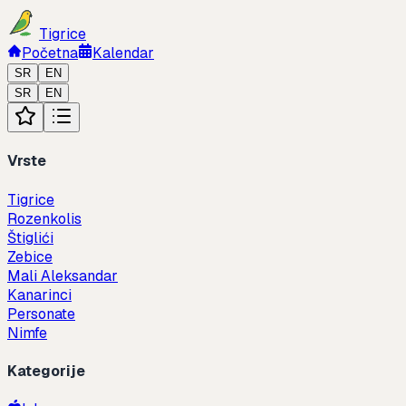
Tigrice
Početna
Kalendar
SR
EN
SR
EN
Vrste
Tigrice
Rozenkolis
Štiglići
Zebice
Mali Aleksandar
Kanarinci
Personate
Nimfe
Kategorije