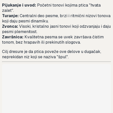
Pijukanje i uvod:
Početni tonovi kojima ptica "hvata
zalet".
Turanje:
Centralni deo pesme, brzi i ritmični nizovi tonova
koji daju pesmi dinamiku.
Zvonca:
Visoki, kristalno jasni tonovi koji odzvanjaju i daju
pesmi plemenitost.
Završnica:
Kvalitetna pesma se uvek završava čistim
tonom, bez hrapavih ili prekinutih slogova.
Cilj dresure je da ptica poveže ove delove u dugačak,
neprekidan niz koji se naziva "špul".